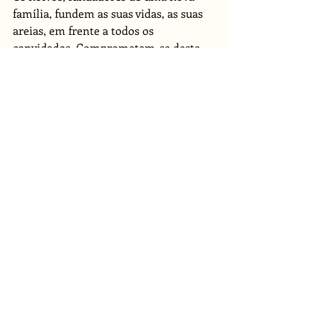
família, fundem as suas vidas, as suas 
areias, em frente a todos os 
convidados. Comprometem-se deste 
modo a trabalhar para que, tal como 
as areias, as suas vidas nunca mais se 
separem.   
Acreditamos que a integração de um 
ritual simbólico, acabará por ser um 
processo muito enriquecedor e 
emotivo caso esteja intimamente 
ligado à vossa história. 
Saiba como a Txim Txim pode 