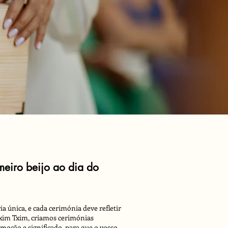
meiro beijo ao dia do
 única, e cada cerimónia deve refletir
Txim Txim, criamos cerimónias
emoção e significado, para que o vosso