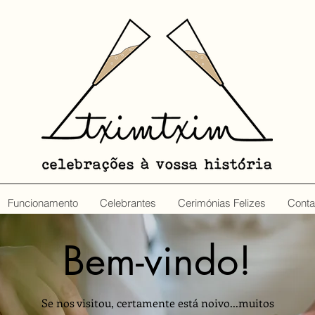
Funcionamento
Celebrantes
Cerimónias Felizes
Conta
Bem-vindo!
Se nos visitou, certamente está noivo...muitos