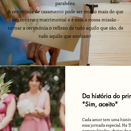
parabéns.
A cerimónia de casamento pode ser muito mais do que
um contrato matrimonial e é essa a nossa missão -
tornar a cerimónia o reflexo de tudo aquilo que são, de
tudo aquilo que sonham!
Da história do pri
"Sim, aceito"
Cada amor tem uma história
essa jornada especial. Na 
personalizadas, cheias de 